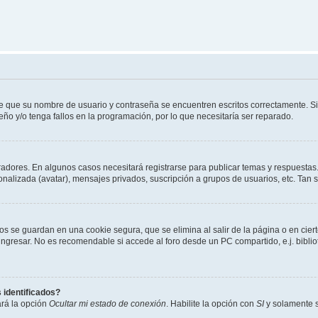
de que su nombre de usuario y contraseña se encuentren escritos correctamente. 
eño y/o tenga fallos en la programación, por lo que necesitaría ser reparado.
radores. En algunos casos necesitará registrarse para publicar temas y respuestas.
sonalizada (avatar), mensajes privados, suscripción a grupos de usuarios, etc. Ta
os se guardan en una cookie segura, que se elimina al salir de la página o en cie
gresar. No es recomendable si accede al foro desde un PC compartido, e.j. bibliotec
 identificados?
ará la opción
Ocultar mi estado de conexión
. Habilite la opción con
SI
y solamente s