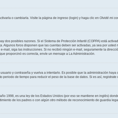
varla o cambiarla. Visite la página de ingreso (login) y haga clic en
Olvidé mi co
hay dos posibles razones. Si el Sistema de Protección Infantil (COPPA) está activad
ta. Algunos foros disponen que las cuentas deben ser activadas, ya sea por usted m
un e-mail, siga las instrucciones. Si no recibió ningún e-mail, seguramente la direc
l que proporcinó es correcta, envíe un mensaje a La Administración.
 usuario y contraseña y vuelva a intentarlo. Es posible que la administración hay
eriodo de tiempo para reducir el peso de la base de datos. Si es así, registrate 
 1998, es una ley de los Estados Unidos (por eso se mantiene en inglés) donde se 
centimiento de los padres o con algún otro método de reconocimiento de guardia lega