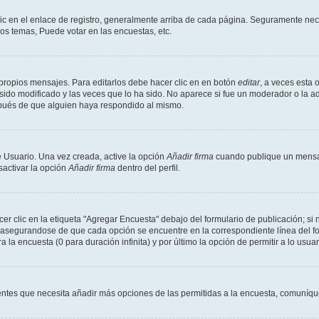
ic en el enlace de registro, generalmente arriba de cada página. Seguramente nece
os temas, Puede votar en las encuestas, etc.
propios mensajes. Para editarlos debe hacer clic en en botón
editar
, a veces esta 
ido modificado y las veces que lo ha sido. No aparece si fue un moderador o la ad
spués de que alguien haya respondido al mismo.
 Usuario. Una vez creada, active la opción
Añadir firma
cuando publique un mensaj
sactivar la opción
Añadir firma
dentro del perfil.
 clic en la etiqueta "Agregar Encuesta" debajo del formulario de publicación; si n
, asegurandose de que cada opción se encuentre en la correspondiente línea del 
a la encuesta (0 para duración infinita) y por último la opción de permitir a lo usua
sientes que necesita añadir más opciones de las permitidas a la encuesta, comuníqu