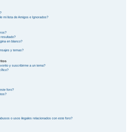
?
e mi lista de Amigos e Ignorados?
oros?
 resultado?
gina en blanco?
nsajes y temas?
itos
avorito y suscribirme a un tema?
ífico?
este foro?
ntos?
busos o usos ilegales relacionados con este foro?