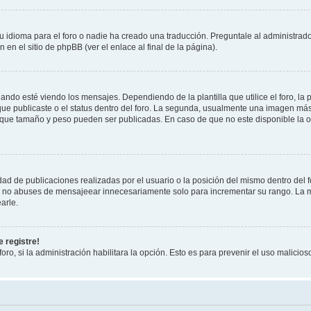
 idioma para el foro o nadie ha creado una traducción. Preguntale al administrador
 en el sitio de phpBB (ver el enlace al final de la página).
 esté viendo los mensajes. Dependiendo de la plantilla que utilice el foro, la p
 que publicaste o el status dentro del foro. La segunda, usualmente una imagen m
n que tamaño y peso pueden ser publicadas. En caso de que no este disponible la 
ad de publicaciones realizadas por el usuario o la posición del mismo dentro del 
r, no abuses de mensajeear innecesariamente solo para incrementar su rango. La m
arle.
 registre!
oro, si la administración habilitara la opción. Esto es para prevenir el uso malici