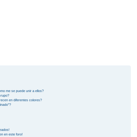
mo me se puede unir a ellos?
Grupo?
ecen en diferentes colores?
inado"?
eados!
en en este foro!