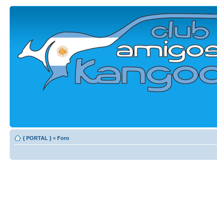
{ PORTAL }
»
Foro