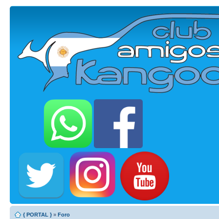
{ PORTAL }
»
Foro