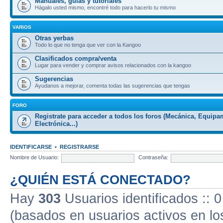
Manuales, guiás y tutoriales
Hágalo usted mismo, encontré todo para hacerlo tu mismo
VARIOS
Otras yerbas
Todo lo que no tenga que ver con la Kangoo
Clasificados compra/venta
Lugar para vender y comprar avisos relacionados con la kangoo
Sugerencias
Ayudanos a mejorar, comenta todas las sugerencias que tengas
FORO
Registrate para acceder a todos los foros (Mecánica, Equipa
Electrónica...)
IDENTIFICARSE
•
REGISTRARSE
Nombre de Usuario:
Contraseña:
¿QUIÉN ESTÁ CONECTADO?
Hay
303
Usuarios identificados :: 0
(basados en usuarios activos en lo