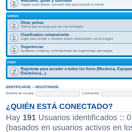
Manuales, guiás y tutoriales
Hágalo usted mismo, encontré todo para hacerlo tu mismo
VARIOS
Otras yerbas
Todo lo que no tenga que ver con la Kangoo
Clasificados compra/venta
Lugar para vender y comprar avisos relacionados con la kangoo
Sugerencias
Ayudanos a mejorar, comenta todas las sugerencias que tengas
FORO
Registrate para acceder a todos los foros (Mecánica, Equipa
Electrónica...)
IDENTIFICARSE
•
REGISTRARSE
Nombre de Usuario:
Contraseña:
¿QUIÉN ESTÁ CONECTADO?
Hay
191
Usuarios identificados :: 0
(basados en usuarios activos en lo