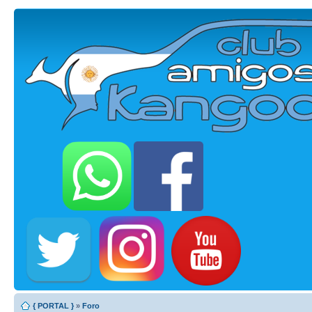
{ PORTAL }
»
Foro