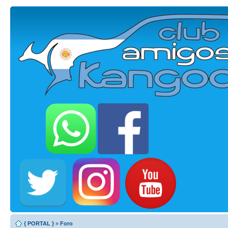
{ PORTAL }
»
Foro