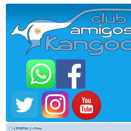
{ PORTAL }
»
Foro