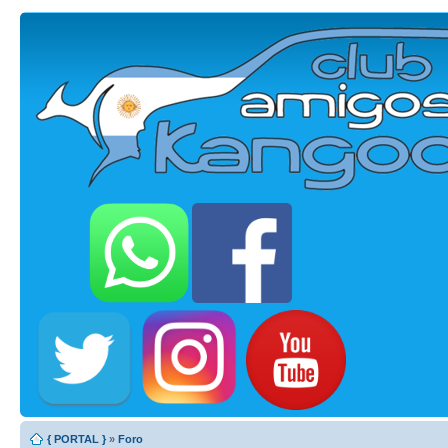
{ PORTAL }
»
Foro