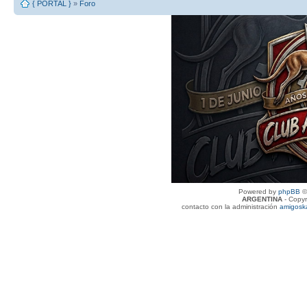
{ PORTAL }
»
Foro
Powered by
phpBB
©
ARGENTINA
- Copyr
contacto con la administración
amigosk