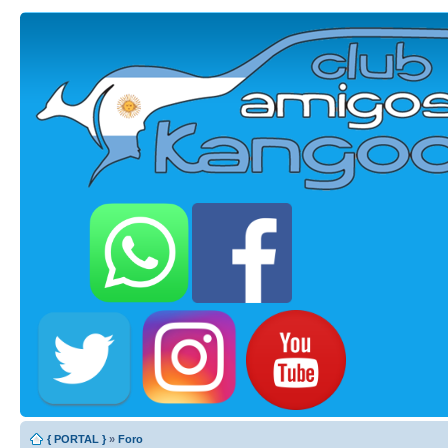
{ PORTAL }
»
Foro