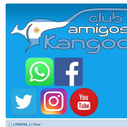
{ PORTAL }
»
Foro