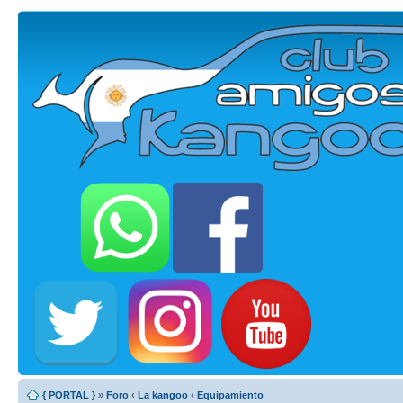
{ PORTAL }
»
Foro
‹
La kangoo
‹
Equipamiento