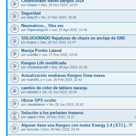
Conexionado stereo kangoo 2019
por
Glopez
» Mar, 28 Nov 2023, 12:03
Seguridad
por
Katy23
» Vie, 17 Nov 2023, 16:36
Neumaticos... Otra vez
por
Paperwings20
» Jue, 20 Ago 2020, 12:40
SOLUCIONADO Rajaduras de chasis en anclaje de GNC
por
fsopra
» Sab, 28 Oct 2023, 21:47
Manija Portón Lateral
por
cuchillo
» Jue, 27 Ene 2022, 23:43
Kangoo Life modificada
por
cristianbara68
» Mar, 08 Ago 2023, 22:38
Actualización medianav Kangoo línea nueva
por
mario80_s
» Lun, 20 Feb 2023, 15:42
cambio de color de tablero naranja
por
lu6mdm
» Vie, 02 Jun 2023, 20:30
Ubicar GPS oculto
por
claudiolanus
» Vie, 05 Jun 2015, 20:42
Solución a los parlantes traseros
por
cippol
» Mar, 29 Nov 2011, 11:27
Alguien tiene una Kangoo con motor Energy 1.4 ( E7J )...?!
por
hercota
» Dom, 05 Mar 2023, 22:44