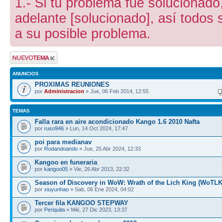
1.- Si tu problema fue solucionado,
adelante [solucionado], así todos
a su posible problema.
Publicar un nuevo
tema
ANUNCIOS
PROXIMAS REUNIONES
por
Administracion
» Jue, 06 Feb 2014, 12:55
TEMAS
Falla rara en aire acondicionado Kango 1.6 2010 Nafta
por
ruso946
» Lun, 14 Oct 2024, 17:47
poi para medianav
por
Rodandoando
» Jue, 25 Abr 2024, 12:33
Kangoo en funeraria
por
kangoo05
» Vie, 26 Abr 2013, 22:32
Season of Discovery in WoW: Wrath of the Lich King (WoTLK
por
xiuyunhao
» Sab, 06 Ene 2024, 04:02
Tercer fila KANGOO STEPWAY
por
Periquita
» Mié, 27 Dic 2023, 13:37