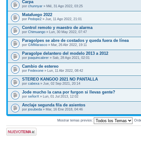
Carpa
por
chunnyar
» Mié, 31 Ago 2022, 03:25
Matafuego 2022
por
Pedope2
» Jue, 11 Ago 2022, 21:01
Control remoto y maestro de alarma
por
Chimuango
» Lun, 30 May 2022, 07:47
Paragolpes se abre de costados y queda fuera de línea
por
GMMarasco
» Mar, 26 Abr 2022, 19:11
Paragolpe delantero del modelo 2013 a 2012
por
joaquincabrer
» Sab, 28 Ago 2021, 02:01
Cambio de estereo
por
Fedexone
» Lun, 11 Abr 2022, 08:42
STEREO KANGOO 2021 NO PANTALLA
por
cabexa
» Jue, 02 Sep 2021, 20:14
Jode mucho la cana por furgon si llevas gente?
por
señorX
» Lun, 01 Jul 2013, 12:02
Anclaje segunda fila de asientos
por
josubeda
» Mar, 16 Ene 2018, 04:46
Mostrar temas previos:
Ord
Publicar un nuevo
tema