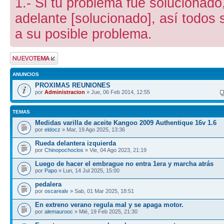
1.- Si tu problema fue solucionado,
adelante [solucionado], así todos
a su posible problema.
Publicar un nuevo
tema
ANUNCIOS
PROXIMAS REUNIONES
por
Administracion
» Jue, 06 Feb 2014, 12:55
TEMAS
Medidas varilla de aceite Kangoo 2009 Authentique 16v 1.6
por
eldocz
» Mar, 19 Ago 2025, 13:36
Rueda delantera izquierda
por
Chinopochoclos
» Vie, 04 Ago 2023, 21:19
Luego de hacer el embrague no entra 1era y marcha atrás
por
Papo
» Lun, 14 Jul 2025, 15:00
pedalera
por
oscarealv
» Sab, 01 Mar 2025, 18:51
En extreno verano regula mal y se apaga motor.
por
alemaurooc
» Mié, 19 Feb 2025, 21:30