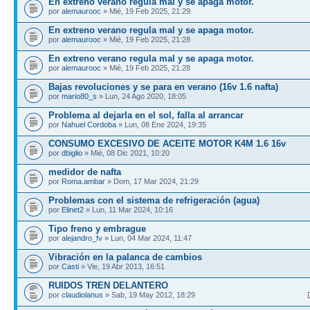
En extreno verano regula mal y se apaga motor.
por
alemaurooc
» Mié, 19 Feb 2025, 21:29
En extreno verano regula mal y se apaga motor.
por
alemaurooc
» Mié, 19 Feb 2025, 21:28
En extreno verano regula mal y se apaga motor.
por
alemaurooc
» Mié, 19 Feb 2025, 21:28
Bajas revoluciones y se para en verano (16v 1.6 nafta)
por
mario80_s
» Lun, 24 Ago 2020, 18:05
Problema al dejarla en el sol, falla al arrancar
por
Nahuel Cordoba
» Lun, 08 Ene 2024, 19:35
CONSUMO EXCESIVO DE ACEITE MOTOR K4M 1.6 16v
por
dbiglio
» Mié, 08 Dic 2021, 10:20
medidor de nafta
por
Roma.ambar
» Dom, 17 Mar 2024, 21:29
Problemas con el sistema de refrigeración (agua)
por
Elinet2
» Lun, 11 Mar 2024, 10:16
Tipo freno y embrague
por
alejandro_fv
» Lun, 04 Mar 2024, 11:47
Vibración en la palanca de cambios
por
Casti
» Vie, 19 Abr 2013, 16:51
RUIDOS TREN DELANTERO
por
claudiolanus
» Sab, 19 May 2012, 18:29