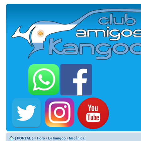
{ PORTAL }
»
Foro
‹
La kangoo
‹
Mecánica