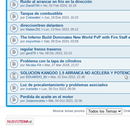
Ruido al arrancar en frío en la dirección
por
DavidT84
» Vie, 02 Feb 2024, 15:18
Tanque de combustible
por
Colowalter
» Jue, 18 Ene 2024, 16:23
direccion/tren delantero
por
Matias281
» Lun, 13 Nov 2023, 09:12
The Inferno Build Dominates New World PvP with Fire Staff 
por
xiuyunhao
» Sab, 06 Ene 2024, 03:58
regular frenos traseros
por
gerd79
» Vie, 08 Dic 2023, 15:13
Problema con la tapa de cilindros
por
Nicolas-FA
» Mar, 27 Mar 2018, 21:57
SOLUCION KANGOO 1.9 ARRANCA NO ACELERA Y POTENC
por
EDUARDO_80
» Mar, 31 Ene 2012, 21:38
Luz de precalentamiento y problemas asociados
por
Izarbeltz
» Lun, 30 Oct 2023, 06:09
Perdida de aceite en el motor
por
Jotaesesantu
» Mié, 04 Oct 2023, 15:36
Mostrar temas previos:
Ord
Publicar un nuevo
tema