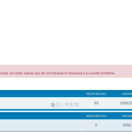
ucionado], así todos sabrán que ahí encontraran la respuesta a su posible problema.
RESPUESTAS
VISTA
93
23861
...
1
8
9
10
RESPUESTAS
VISTA
0
9350