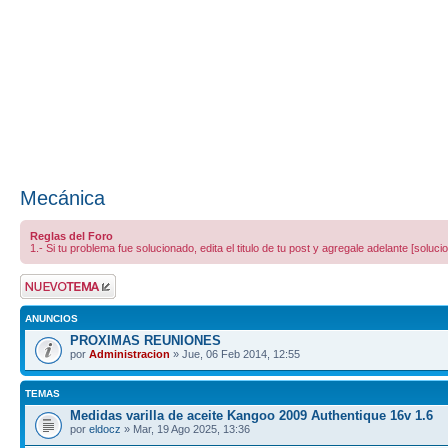
Mecánica
Reglas del Foro
1.- Si tu problema fue solucionado, edita el titulo de tu post y agregale adelante [sol
Publicar un nuevo
tema
ANUNCIOS
PROXIMAS REUNIONES
por
Administracion
» Jue, 06 Feb 2014, 12:55
TEMAS
Medidas varilla de aceite Kangoo 2009 Authentique 16v 1.6
por
eldocz
» Mar, 19 Ago 2025, 13:36