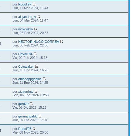
por
Rudolf97
6
Lun, 11 Mar 2024, 10:43
por
alejandro_fv
8
Lun, 04 Mar 2024, 11:47
por
nickcololo
5
Lun, 26 Feb 2024, 20:37
por
HECTOR HUGO CORREA
9
Lun, 05 Feb 2024, 22:56
por
DavidT84
3
Vie, 02 Feb 2024, 15:18
por
Colowalter
4
Jue, 18 Ene 2024, 16:26
por
ethanappgenius
6
Jue, 11 Ene 2024, 14:25
por
xiuyunhao
Sab, 06 Ene 2024, 03:58
por
gerd79
5
Vie, 08 Dic 2023, 15:13
por
germanpablo
6
Jue, 07 Dic 2023, 17:04
por
Rudolf97
4
Mié, 08 Nov 2023, 20:06