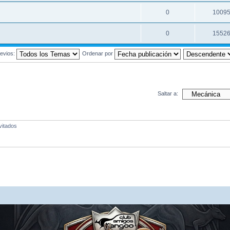
0
1009
0
1552
evios:
Ordenar por
Saltar a:
vitados