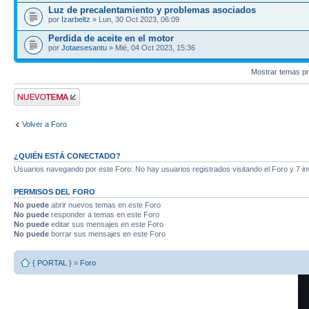
Luz de precalentamiento y problemas asociados
por
Izarbeltz
» Lun, 30 Oct 2023, 06:09
Perdida de aceite en el motor
por
Jotaesesantu
» Mié, 04 Oct 2023, 15:36
Mostrar temas pr
Publicar un nuevo
tema
Volver a Foro
¿QUIÉN ESTÁ CONECTADO?
Usuarios navegando por este Foro: No hay usuarios registrados visitando el Foro y 7 in
PERMISOS DEL FORO
No puede
abrir nuevos temas en este Foro
No puede
responder a temas en este Foro
No puede
editar sus mensajes en este Foro
No puede
borrar sus mensajes en este Foro
{ PORTAL }
»
Foro