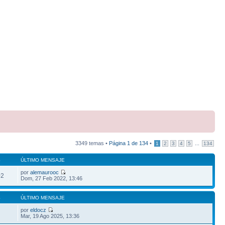
3349 temas •
Página
1
de
134
•
...
1
2
3
4
5
134
S
ÚLTIMO MENSAJE
por
alemaurooc
02
Dom, 27 Feb 2022, 13:46
S
ÚLTIMO MENSAJE
por
eldocz
Mar, 19 Ago 2025, 13:36