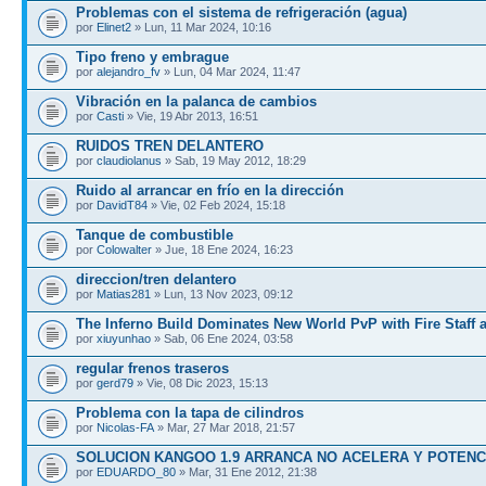
Problemas con el sistema de refrigeración (agua)
por
Elinet2
» Lun, 11 Mar 2024, 10:16
Tipo freno y embrague
por
alejandro_fv
» Lun, 04 Mar 2024, 11:47
Vibración en la palanca de cambios
por
Casti
» Vie, 19 Abr 2013, 16:51
RUIDOS TREN DELANTERO
por
claudiolanus
» Sab, 19 May 2012, 18:29
Ruido al arrancar en frío en la dirección
por
DavidT84
» Vie, 02 Feb 2024, 15:18
Tanque de combustible
por
Colowalter
» Jue, 18 Ene 2024, 16:23
direccion/tren delantero
por
Matias281
» Lun, 13 Nov 2023, 09:12
The Inferno Build Dominates New World PvP with Fire Staff 
por
xiuyunhao
» Sab, 06 Ene 2024, 03:58
regular frenos traseros
por
gerd79
» Vie, 08 Dic 2023, 15:13
Problema con la tapa de cilindros
por
Nicolas-FA
» Mar, 27 Mar 2018, 21:57
SOLUCION KANGOO 1.9 ARRANCA NO ACELERA Y POTENC
por
EDUARDO_80
» Mar, 31 Ene 2012, 21:38