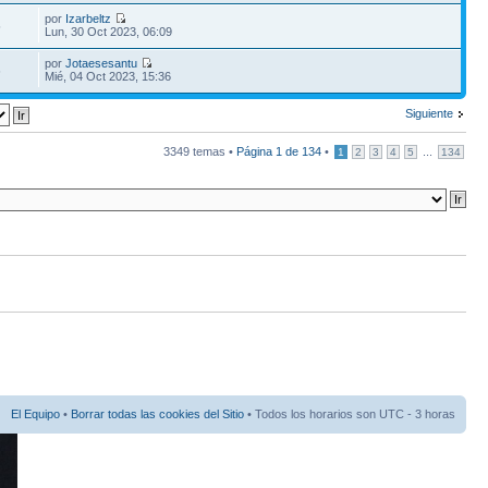
por
Izarbeltz
5
Lun, 30 Oct 2023, 06:09
por
Jotaesesantu
6
Mié, 04 Oct 2023, 15:36
Siguiente
3349 temas •
Página
1
de
134
•
...
1
2
3
4
5
134
El Equipo
•
Borrar todas las cookies del Sitio
• Todos los horarios son UTC - 3 horas