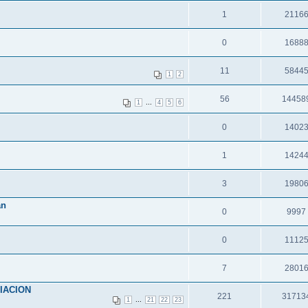
1
2116
0
1688
11
5844
1
2
56
14458
...
1
4
5
6
0
1402
1
1424
3
1980
an
0
9997
0
1112
7
2801
IACION
221
31713
...
1
21
22
23