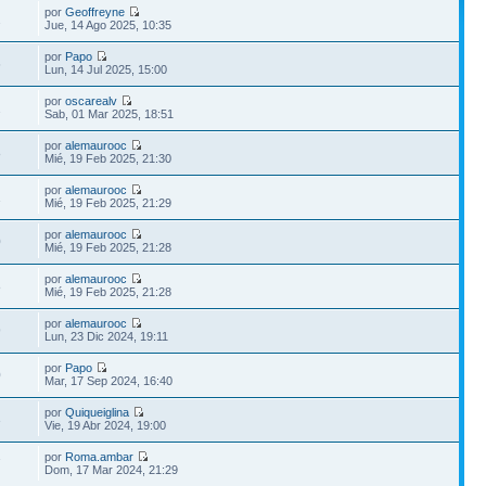
por
Geoffreyne
2
Jue, 14 Ago 2025, 10:35
por
Papo
6
Lun, 14 Jul 2025, 15:00
por
oscarealv
2
Sab, 01 Mar 2025, 18:51
por
alemaurooc
8
Mié, 19 Feb 2025, 21:30
por
alemaurooc
1
Mié, 19 Feb 2025, 21:29
por
alemaurooc
0
Mié, 19 Feb 2025, 21:28
por
alemaurooc
8
Mié, 19 Feb 2025, 21:28
por
alemaurooc
9
Lun, 23 Dic 2024, 19:11
por
Papo
0
Mar, 17 Sep 2024, 16:40
por
Quiqueiglina
3
Vie, 19 Abr 2024, 19:00
por
Roma.ambar
7
Dom, 17 Mar 2024, 21:29