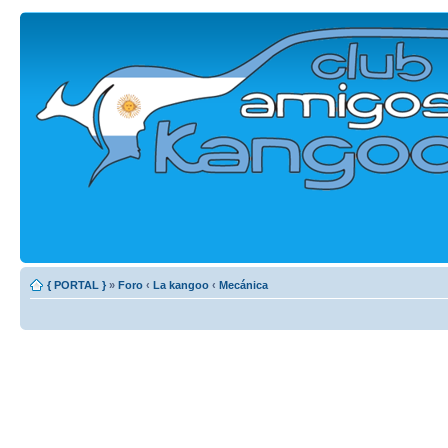
{ PORTAL }
»
Foro
‹
La kangoo
‹
Mecánica