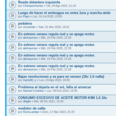
Rueda delantera izquierda
por
Chinopochoclos
» Vie, 04 Ago 2023, 21:19
Luego de hacer el embrague no entra 1era y marcha atrás
por
Papo
» Lun, 14 Jul 2025, 15:00
pedalera
por
oscarealv
» Sab, 01 Mar 2025, 18:51
En extreno verano regula mal y se apaga motor.
por
alemaurooc
» Mié, 19 Feb 2025, 21:30
En extreno verano regula mal y se apaga motor.
por
alemaurooc
» Mié, 19 Feb 2025, 21:29
En extreno verano regula mal y se apaga motor.
por
alemaurooc
» Mié, 19 Feb 2025, 21:28
En extreno verano regula mal y se apaga motor.
por
alemaurooc
» Mié, 19 Feb 2025, 21:28
Bajas revoluciones y se para en verano (16v 1.6 nafta)
por
mario80_s
» Lun, 24 Ago 2020, 18:05
Problema al dejarla en el sol, falla al arrancar
por
Nahuel Cordoba
» Lun, 08 Ene 2024, 19:35
CONSUMO EXCESIVO DE ACEITE MOTOR K4M 1.6 16v
por
dbiglio
» Mié, 08 Dic 2021, 10:20
medidor de nafta
por
Roma.ambar
» Dom, 17 Mar 2024, 21:29